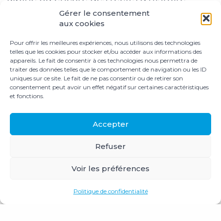
expérimentale ou de sociologie des
Gérer le consentement
aux cookies
territoires de montagne nourrissent une
Pour offrir les meilleures expériences, nous utilisons des technologies
programmation d’une rare densité.
« Nous
telles que les cookies pour stocker et/ou accéder aux informations des
avons projeté des films avec des pandas
appareils. Le fait de consentir à ces technologies nous permettra de
traiter des données telles que le comportement de navigation ou les ID
roux, des grenouilles, des glaciers
uniques sur ce site. Le fait de ne pas consentir ou de retirer son
consentement peut avoir un effet négatif sur certaines caractéristiques
artificiels dans le Ladakh… et même des
et fonctions.
histoires d’alpinisme en 1492 »
, précise
Anaïs Schneider.
Accepter
Refuser
Cette diversité de disciplines – allant des
sciences naturelles
aux
sciences
Voir les préférences
humaines
, en passant par la géopolitique
Politique de confidentialité
de la neige, les savoirs autochtones ou les
transitions agricoles – permet à chacun,