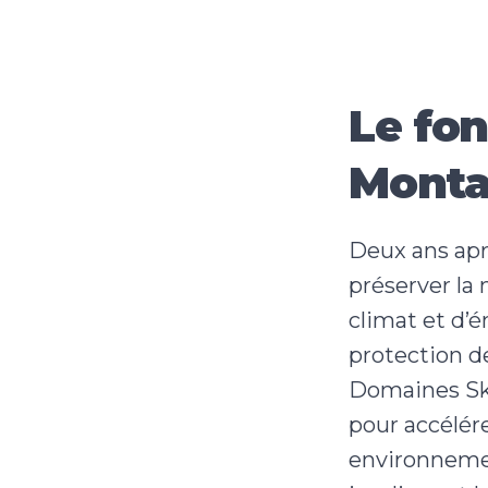
Le fo
Mont
Deux ans apr
préserver la
climat et d’é
protection de
Domaines Ski
pour accélére
environnemen