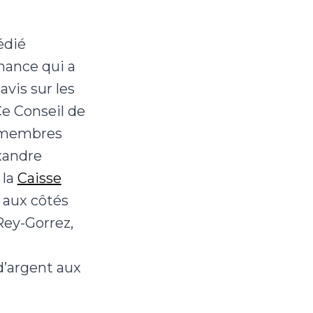
édié
nance qui a
avis sur les
Ce Conseil de
e membres
xandre
 la
Caisse
 aux côtés
Rey-Gorrez,
d’argent aux