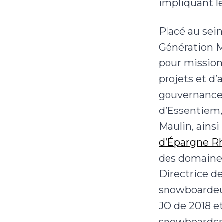
impliquant l
Placé au sei
Génération M
pour mission 
projets et d
gouvernance
d’Essentiem
Maulin, ainsi
d’Épargne R
des domaines
Directrice de
snowboardeus
JO de 2018 e
snowboardcr