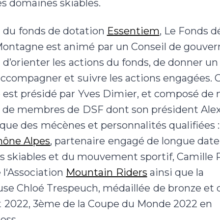
es domaines skiables.
n du fonds de dotation
Essentiem
, Le Fonds d
ontagne est animé par un Conseil de gouver
d’orienter les actions du fonds, de donner un 
’accompagner et suivre les actions engagées. 
 est présidé par Yves Dimier, et composé d
, de membres de DSF dont son président Ale
 que des mécènes et personnalités qualifiées :
hône Alpes
, partenaire engagé de longue date
 skiables et du mouvement sportif, Camille 
 l‘Association
Mountain Riders
ainsi que la
e Chloé Trespeuch, médaillée de bronze et 
t 2022, 3ème de la Coupe du Monde 2022 en
oss.