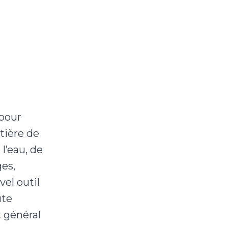
pour
tière de
l’eau, de
ges,
el outil
ute
 général