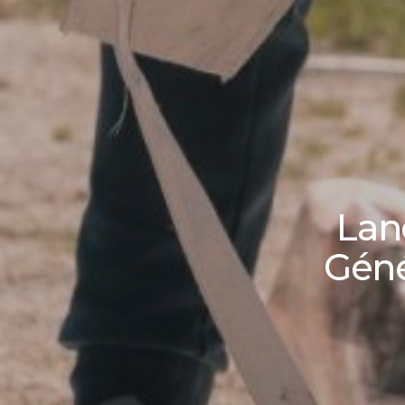
Lan
Géné